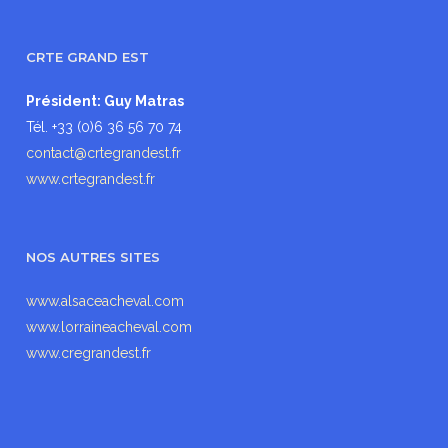
CRTE GRAND EST
Président: Guy Matras
Tél. +33 (0)6 36 56 70 74
contact@crtegrandest.fr
www.crtegrandest.fr
NOS AUTRES SITES
www.alsaceacheval.com
www.lorraineacheval.com
www.cregrandest.fr