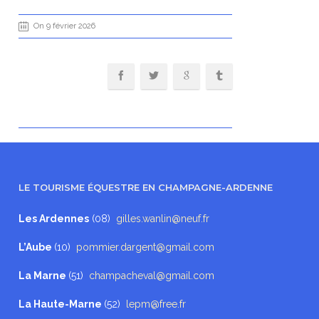
On 9 février 2026
LE TOURISME ÉQUESTRE EN CHAMPAGNE-ARDENNE
Les Ardennes
(08)
gilles.wanlin@neuf.fr
L’Aube
(10)
pommier.dargent@gmail.com
La Marne
(51)
champacheval@gmail.com
La Haute-Marne
(52)
lepm@free.fr