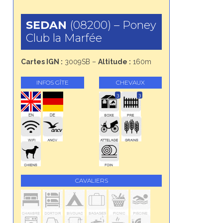
SEDAN
(08200) – Poney
Club la Marfée
Cartes IGN :
3009SB –
Altitude :
160m
INFOS GÎTE
CHEVAUX
3
3
CAVALIERS