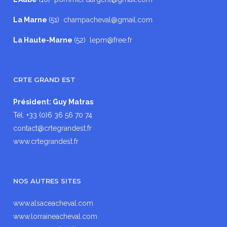
La Marne
(51)
champacheval@gmail.com
La Haute-Marne
(52)
lepm@free.fr
CRTE GRAND EST
Président: Guy Matras
Tél. +33 (0)6 36 56 70 74
contact@crtegrandest.fr
www.crtegrandest.fr
NOS AUTRES SITES
www.alsaceacheval.com
www.lorraineacheval.com