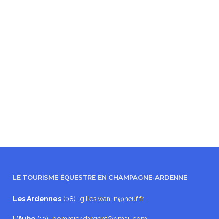
LE TOURISME ÉQUESTRE EN CHAMPAGNE-ARDENNE
Les Ardennes
(08)
gilles.wanlin@neuf.fr
L’Aube
(10)
pommier.dargent@gmail.com