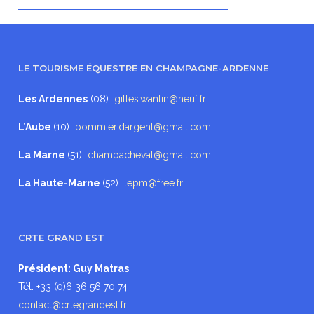
LE TOURISME ÉQUESTRE EN CHAMPAGNE-ARDENNE
Les Ardennes
(08)
gilles.wanlin@neuf.fr
L’Aube
(10)
pommier.dargent@gmail.com
La Marne
(51)
champacheval@gmail.com
La Haute-Marne
(52)
lepm@free.fr
CRTE GRAND EST
Président: Guy Matras
Tél. +33 (0)6 36 56 70 74
contact@crtegrandest.fr