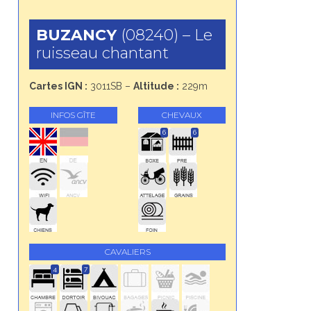
BUZANCY
(08240) – Le
ruisseau chantant
Cartes IGN :
3011SB –
Altitude :
229m
INFOS GÎTE
CHEVAUX
6
6
CAVALIERS
4
7