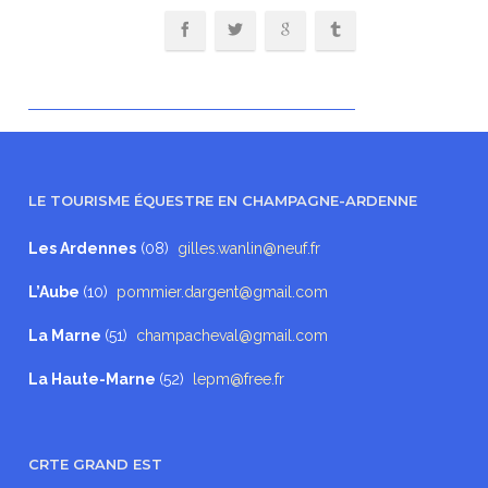
LE TOURISME ÉQUESTRE EN CHAMPAGNE-ARDENNE
Les Ardennes
(08)
gilles.wanlin@neuf.fr
L’Aube
(10)
pommier.dargent@gmail.com
La Marne
(51)
champacheval@gmail.com
La Haute-Marne
(52)
lepm@free.fr
CRTE GRAND EST