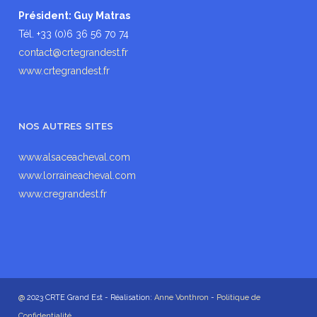
Président: Guy Matras
Tél. +33 (0)6 36 56 70 74
contact@crtegrandest.fr
www.crtegrandest.fr
NOS AUTRES SITES
www.alsaceacheval.com
www.lorraineacheval.com
www.cregrandest.fr
@
2023 CRTE Grand Est - Réalisation:
Anne Vonthron
-
Politique de
Confidentialité