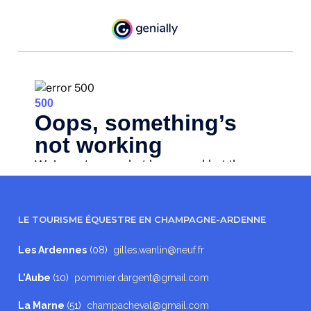
LE TOURISME ÉQUESTRE EN CHAMPAGNE-ARDENNE
Les Ardennes
(08)
gilles.wanlin@neuf.fr
L’Aube
(10)
pommier.dargent@gmail.com
La Marne
(51)
champacheval@gmail.com