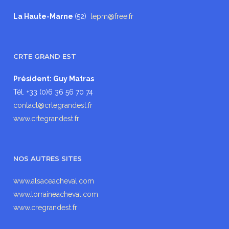
La Haute-Marne
(52)
lepm@free.fr
CRTE GRAND EST
Président: Guy Matras
Tél. +33 (0)6 36 56 70 74
contact@crtegrandest.fr
www.crtegrandest.fr
NOS AUTRES SITES
www.alsaceacheval.com
www.lorraineacheval.com
www.cregrandest.fr