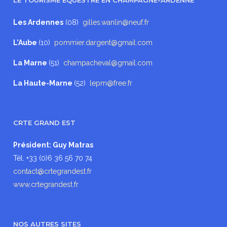
LE TOURISME ÉQUESTRE EN CHAMPAGNE-ARDENNE
Les Ardennes
(08)
gilles.wanlin@neuf.fr
L’Aube
(10)
pommier.dargent@gmail.com
La Marne
(51)
champacheval@gmail.com
La Haute-Marne
(52)
lepm@free.fr
CRTE GRAND EST
Président: Guy Matras
Tél. +33 (0)6 36 56 70 74
contact@crtegrandest.fr
www.crtegrandest.fr
NOS AUTRES SITES