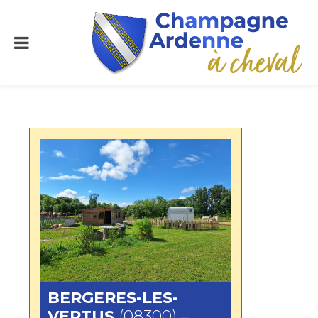
BERGERES-LES-
VERTUS
(08300) –