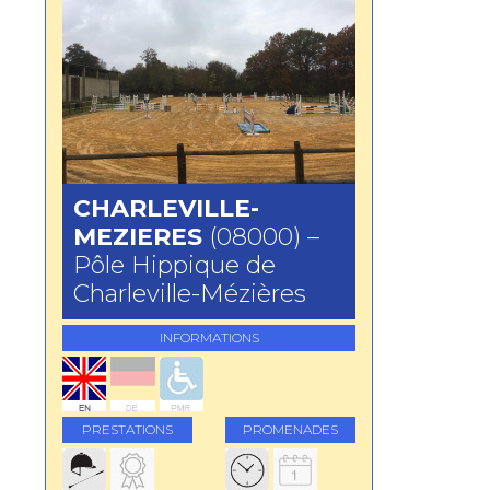
CHARLEVILLE-
MEZIERES
(08000) –
Pôle Hippique de
Charleville-Mézières
INFORMATIONS
PRESTATIONS
PROMENADES