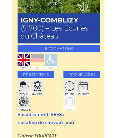
IGNY-COMBLIZY
(51700) – Les Ecuries
du Château
INFORMATIONS
PRESTATIONS
PROMENADES
Encadrement:
BEES1
Location de chevaux:
non
Clarisse FOURCART