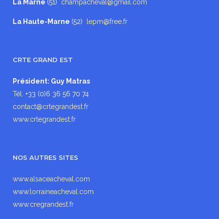
La Marne
(51)
champacheval@gmail.com
La Haute-Marne
(52)
lepm@free.fr
CRTE GRAND EST
Président: Guy Matras
Tél. +33 (0)6 36 56 70 74
contact@crtegrandest.fr
www.crtegrandest.fr
NOS AUTRES SITES
www.alsaceacheval.com
www.lorraineacheval.com
www.cregrandest.fr