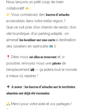
Nous lançons un petit coup de main
collaboratif
:
Vous connaissez des
𝐛𝐚𝐫𝐫𝐞𝐬 𝐝’𝐚𝐭𝐭𝐚𝐜𝐡𝐞
accessibles dans notre belle région ?
Que ce soit près d’un chemin de rando, d’un
site touristique, d’un parking adapté… on
aimerait
𝐥𝐞𝐬 𝐥𝐨𝐜𝐚𝐥𝐢𝐬𝐞𝐫 𝐬𝐮𝐫 𝐮𝐧𝐞 𝐜𝐚𝐫𝐭𝐞
à destination
des cavaliers en vadrouille
Dites-nous
𝐨𝐮̀ 𝐞𝐥𝐥𝐞𝐬 𝐬𝐞 𝐭𝐫𝐨𝐮𝐯𝐞𝐧𝐭
et, si
possible, envoyez-nous une
𝐩𝐡𝐨𝐭𝐨
de
l’emplacement
— ça aidera tout le monde
à mieux s’y repérer !
𝐀̀ 𝐧𝐨𝐭𝐞𝐫 : 𝐥𝐞𝐬 𝐛𝐚𝐫𝐫𝐞𝐬 𝐝’𝐚𝐭𝐭𝐚𝐜𝐡𝐞 𝐬𝐮𝐫 𝐥𝐞 𝐭𝐞𝐫𝐫𝐢𝐭𝐨𝐢𝐫𝐞
𝐚𝐥𝐬𝐚𝐜𝐢𝐞𝐧 𝐨𝐧𝐭 𝐝𝐞́𝐣𝐚̀ 𝐞́𝐭𝐞́ 𝐫𝐞𝐜𝐞𝐧𝐬𝐞́𝐞𝐬.
Merci pour votre aide et vos partages !