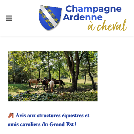
𝐀𝐯𝐢𝐬 𝐚𝐮𝐱 𝐬𝐭𝐫𝐮𝐜𝐭𝐮𝐫𝐞𝐬 𝐞́𝐪𝐮𝐞𝐬𝐭𝐫𝐞𝐬 𝐞𝐭
𝐚𝐦𝐢𝐬 𝐜𝐚𝐯𝐚𝐥𝐢𝐞𝐫𝐬 𝐝𝐮 𝐆𝐫𝐚𝐧𝐝 𝐄𝐬𝐭 !